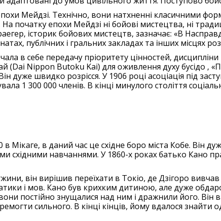
ули адаптовані до умов цивільного життя. Поступово бойо
 епохи Мейдзі. Технічно, вони натхненні класичними фор
. На початку епохи Мейдзі ні бойові мистецтва, ні трад
аегер, історик бойових мистецтв, зазначає: «В Насправ
натах, публічних і гральних закладах та інших місцях р
ла в себе передачу пріоритету цінностей, дисципліни і
й (Dai Nippon Butoku Kai) для оживлення духу бусідо , «
Він дуже швидко розрісся. У 1906 році асоціація під заст
вала 1 300 000 членів. В кінці минулого століття соціаль
в Мікаге, в даний час це східне боро міста Кобе. Він ду
ими східними навчаннями. У 1860-х роках батько Кано
ужини, він вирішив переїхати в Токіо, де Дзігоро вивчав 
тики і мов. Кано був крихким дитиною, але дуже обдар
і вони постійно знущалися над ним і дражнили його. Він
емогти сильного. В кінці кінців, йому вдалося знайти 