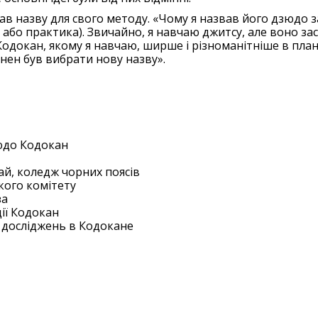
в назву для свого методу. «Чому я назвав його дзюдо з
 або практика). Звичайно, я навчаю джитсу, але воно за
 Кодокан, якому я навчаю, ширше і різноманітніше в план
ен був вибрати нову назву».
зюдо Кодокан
й, коледж чорних поясів
кого комітету
за
ції Кодокан
х досліджень в Кодокане