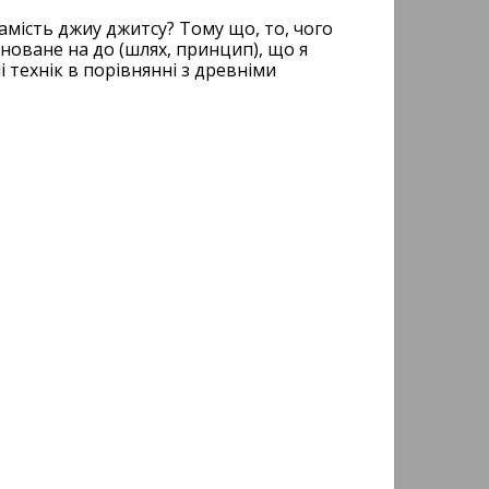
амість джиу джитсу? Тому що, то, чого
сноване на до (шлях, принцип), що я
і технік в порівнянні з древніми