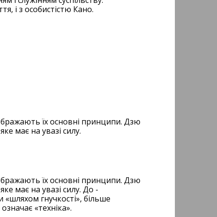
ям і служінням суспільству.
, і з особистістю Кано.
дображають їх основні принципи. Дзю
ке має на увазі силу.
дображають їх основні принципи. Дзю
ке має на увазі силу. До -
 «шляхом гнучкості», більше
означає «техніка».