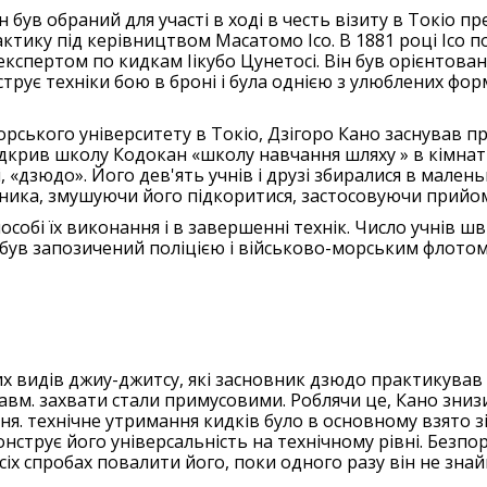
н був обраний для участі в ході в честь візиту в Токіо п
ктику під керівництвом Масатомо Ісо. В 1881 році Ісо п
спертом по кидкам Іікубо Цунетосі. Він був орієнтован
трує техніки бою в броні і була однією з улюблених форм
орського університету в Токіо, Дзігоро Кано заснував п
відкрив школу Кодокан «школу навчання шляху » в кімнаті
, «дзюдо». Його дев'ять учнів і друзі збиралися в малень
ника, змушуючи його підкоритися, застосовуючи прийом
способі їх виконання і в завершенні технік. Число учнів
 був запозичений поліцією і військово-морським флотом
 видів джиу-джитсу, які засновник дзюдо практикував аб
авм. захвати стали примусовими. Роблячи це, Кано знизи
я. технічне утримання кидків було в основному взято зі ш
нструє його універсальність на технічному рівні. Безп
сіх спробах повалити його, поки одного разу він не знай