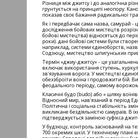
Різниця між джитсу і до аналогічна різ
грунтується на принципі неопору. Ка
показав своє бажання радикальної тра
Як і передбачає сама назва, самурай - 
дослідження бойових мистецтв розрізняю
бойові мистецтва) відносяться до пері
роки). дані бойові системи були створе
наприклад, системи єдиноборств, назв
Содзюцу, мистецтво шпигунських прийо
Термін «джиу-джитсу» - це узагальнен
включає використання ступень, куркулі
зв'язування ворога. У мистецтві єдин
обеззброїти воїна і продовжити бій. 
феодального періоду, самому ворожому 
Класичні будо (budo) або « шляху воїнів»
Відносний мир, нав'язаний в період Ед
Політична і соціальна стабільність з
викликане бездіяльністю самураїв. В ї
підтверджується заміною суфікса джитсу
У будзюцу, контроль заснований на тех
700 окремих шкіл. У технічному плані 