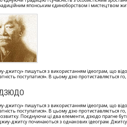
об'єднуючи традицію і сучасність з особистісним зростанн
радиційним японським єдиноборством і мистецтвом життя
жиу-джитсу» пишуться з використанням ідеограм, що ві
датність поступатися». В цьому дзю протиставляється го, я
 ДЗЮДО
жиу-джитсу» пишуться з використанням ідеограм, що ві
атність поступатися». В цьому дзю протиставляється го, я
озвитку. Поєднуючи ці два елементи, дзюдо прагне бути
і джиу-джитсу починаються з однакових ідеограм. Джитсу 