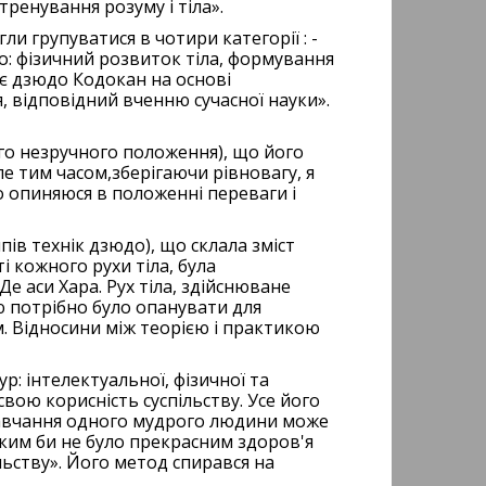
тренування розуму і тіла».
ли групуватися в чотири категорії : -
но: фізичний розвиток тіла, формування
оє дзюдо Кодокан на основі
я, відповідний вченню сучасної науки».
ого незручного положення), що його
е тим часом,зберігаючи рівновагу, я
 опиняюся в положенні переваги і
ів технік дзюдо), що склала зміст
і кожного рухи тіла, була
Де аси Хара. Рух тіла, здійснюване
ю потрібно було опанувати для
. Відносини між теорією і практикою
р: інтелектуальної, фізичної та
вою корисність суспільству. Усе його
 навчання одного мудрого людини може
Яким би не було прекрасним здоров'я
ьству». Його метод спирався на