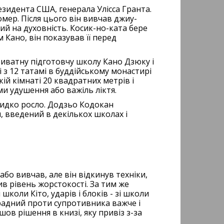
резидента США, генерала Улісса Гранта.
омер. Після цього він вивчав джиу-
ий на духовність. Косик-но-ката бере
 Кано, він показував її перед
риватну підготовчу школу Кано Дзюку і
 з 12 татамі в буддійському монастирі
кій кімнаті 20 квадратних метрів і
и удушення або важіль ліктя.
 швидко росло. Додзьо Кодокан
, введений в декількох школах і
о вивчав, але він відкинув техніки,
в рівень жорстокості. За тим же
коли Кіто, ударів і блоків - зі школи
орадний проти супротивника важче і
шов рішення в книзі, яку привіз з-за