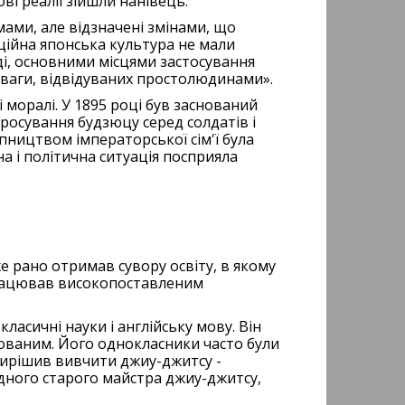
ві реалії зійшли нанівець.
мами, але відзначені змінами, що
иційна японська культура не мали
ді, основними місцями застосування
озваги, відвідуваних простолюдинами».
 моралі. У 1895 році був заснований
Просування будзюцу серед солдатів і
упництвом імператорської сім'ї була
на і політична ситуація посприяла
же рано отримав сувору освіту, в якому
 працював високопоставленим
класичні науки і англійську мову. Він
ованим. Його однокласники часто були
 вирішив вивчити джиу-джитсу -
одного старого майстра джиу-джитсу,