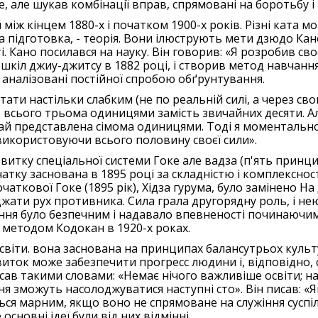
, але шукав комбінації вправ, спрямовані на боротьбу і 
ж кінцем 1880-х і початком 1900-х років. Різні ката мог
чна підготовка, - теорія. Вони ілюструють мети дзюдо Ка
і. Кано посилався на науку. Він говорив: «Я розробив св
 шкіл джиу-джитсу в 1882 році, і створив метод навчанн
, аналізовані постійної спробою обґрунтування.
ати настільки слабким (не по реальній силі, а через св
 всього трьома одиницями замість звичайних десяти. Ал
ай представлена сімома одиницями. Тоді я моментально
икористовуючи всього половину своєї сили».
тку спеціальної системи Гоке але вадза (п'ять принцип
очатку заснована в 1895 році за складністю і комплексност
ткової Гоке (1895 рік), Хідза гурума, було замінено На 
жати рух противника. Сила грала другорядну роль, і не
ння було безпечним і надавало впевненості починаючим
ї методом Кодокан в 1920-х роках.
світи. вона заснована на принципах балансутрьох культу
иток може забезпечити прогресс людини і, відповідно, с
описав такими словами: «Немає нічого важливіше освіти;
ня зможуть насолоджуватися наступні сто». Він писав: «
ься марним, якщо воно не спрямоване на служіння суспіл
сновні ідеї були від них відмінні.