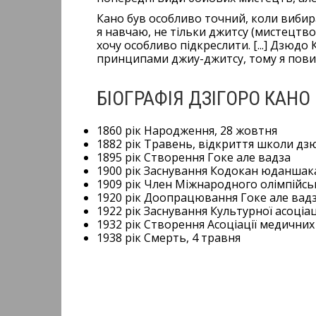
Кано був особливо точний, коли вибира
я навчаю, не тільки джитсу (мистецтво
хочу особливо підкреслити. [...] Дзюдо
принципами джиу-джитсу, тому я повин
БІОГРАФІЯ ДЗІГОРО КАНО
1860 рік Народження, 28 жовтня
1882 рік Травень, відкриття школи д
1895 рік Створення Гоке але вадза
1900 рік Заснування Кодокан юданшака
1909 рік Член Міжнародного олімпійсь
1920 рік Доопрацювання Гоке але вад
1922 рік Заснування Культурної асоціа
1932 рік Створення Асоціації медични
1938 рік Смерть, 4 травня