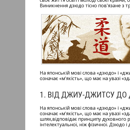
своє життя освіті молоді своєї країни, 
Виникнення дзюдо тісно пов'язане з т
На японській мові слова «дзюдо» і «д
означає «м'якість», що має на увазі «з
1. ВІД ДЖИУ-ДЖИТСУ ДО
На японській мові слова «дзюдо» і «д
означає «м'якість», що має на увазі «зд
шлях,відповідає принципу духовного р
інтелектуальної, ніж фізичної. Дзюдо 