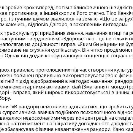
кічі зробив крок вперед, потім з блискавичною швидкіст
в противника, а інший схопив його стегно. Тіло Кенкічі,
ро, і з гучним шумом звалилося на землю. «Що це за рух?
сміхаючись, відповів Дзігоро, з захопленим виглядом».
 трьох культур: придбання знання, навчання етиці та р
 наступним твердженням: «Здорове тіло - це не тільки н
н наполягав на доцільності вправ. «Яким би міцним не бу
ямоване на служіння суспільству». Він чітко продемон
ції. Однак він додав конфуцианскую концепцію соціально
вох правилах, проголошених під час створення культу
oei, кожен повинен правильно використовувати свою фізич
світній підхід відображений в методах навчання: рандори
 комплементарними активами, сіай (Змагання) і мондо (р
орі - вправа, який широко використовується і в інших 
бору.
ення: «В рандори неможливо здогадатися, що зробить 
супротивника. звичка подібного психологічного віднос
важалися недосконалими через концентрації на спеціаліз
шена на той момент на ініціативу досвідченого дзюдоїс
е збалансував фізичне навантаження рандори. Кано каже