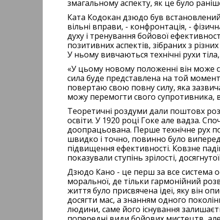
змагальному аспекту, як це було раніше
Ката Кодокан дзюдо був встановлений мі
вільні вправи, - конфронтація, - фізи
духу і тренування бойової ефективност
позитивних аспектів, зібраних з різних
У ньому вивчаються технічні рухи тіла
«У цьому новому положенні він може ст
сила буде представлена на той момент
повертаю свою повну силу, яка зазвич
можу перемогти свого супротивника, в
Теоретичні роздуми дали поштовх розви
освіти. У 1920 році Гоке але вадза. Сп
доопрацьована. Перше технічне рух поча
швидко і точно, повинно було виперед
підвищення ефективності. Ковзне паді
показували ступінь зрілості, досягнуто
Дзюдо Кано - це перш за все система о
моральної, де тільки гармонійний розв
життя було присвячена ідеї, яку він 
досягти мас, а знанням одного поколін
людини, саме його існування залишаєт
попередні види бойових мистецтв, але о