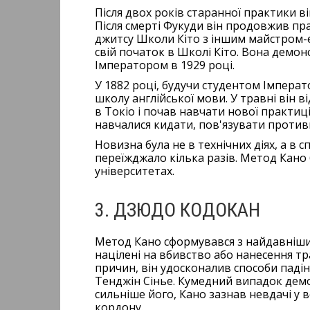
Після двох років старанної практики ві
Після смерті Фукуди він продовжив пра
джитсу Школи Кіто з іншим майстром-ек
свій початок в Школі Кіто. Вона демонс
Імператором в 1929 році.
У 1882 році, будучи студентом Імперат
школу англійської мови. У травні він 
в Токіо і почав навчати нової практиці
навчалися кидати, пов'язувати против
Новизна була не в технічних діях, а в 
переїжджало кілька разів. Метод Кано
університетах.
3. ДЗЮДО КОДОКАН
Метод Кано сформувався з найдавніших
націлені на вбивство або нанесення тр
причин, він удосконалив способи падінн
Тенджін Сінье. Кумедний випадок демо
сильніше його, Кано зазнав невдачі у в
кордону.