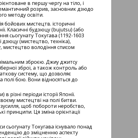
рієнтоване в першу чергу на тіло, і
семантичний розрив, засновник дзюдо
го методу освіти.
рія бойових мистецтв. історичні
ї. Класичні будзюцу (bujutsu) (або
ння сьогунату Токугава (1192-1603
і дзюцу (мистецтво, техніка),
у, мистецтво володіння списом
інімальним зброєю. Джиу джитсу
іберної зброї, а також контроль або
даткову систему, що дозволяє
 полі бою. Вони відносяться до
 в різні періоди історії Японії.
воєму мистецтві на полі битви.
 зусилля, щоб побороти неробство,
кі принципи. Ця зміна орієнтації
аси сьогунату Токугава існувало понад
 тенденцію до зміцненню аспекту