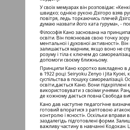
У своїх мемуарах він розповідає: «Кен
швидко; однією рукою Дзігоро взяв рука
повітря, ледь торкаючись плечей Дзіго
думаю назвати його ката гурума», - по
Філософія Кано заснована на принципах
освіти. Він пояснював свою точку зору
ментальної і духовної активності». Ві
залишається марним, якщо воно не спр
розуму і тіла є ключем до самореаліза
допомоги своєму ближньому.
Принципи Кано коротко викладено в д
в 1922 році: Seiryoku Zenyo і Jita Ky
суспільства в пошуку самореалізації. О
освіти,дається Кано. Вони підкріплені
використовувати з своїми учнями. Ранд
де кожному дається повна Свобода ви
Кано дав наступне педагогічне визнач
готовий впоратися з раптовою атакою 
контролю і ясності». Оскільки вправи в
заздалегідь підготовлені форми. Зали
важливу частину в навчанні Кодокан. Ц