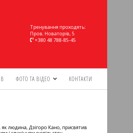
Тренування проходять:
Пров. Новаторів, 5
+380 48 788-85-45
ІВ
ФОТО ТА ВІДЕО
КОНТАКТИ
, як людина, Дзігоро Кано, присвятив