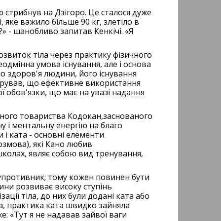
ю стрибнув на Дзігоро. Це сталося дуже
 яке важило більше 90 кг, злетіло в
» - шанобливо запитав Кенкічі. «Я
озвиток тіла через практику фізичного
еодмінна умова існування, але і основа
ло здоров'я людини, його існування
стрував, що ефективне використання
ї обов'язки, що має на увазі надання
рного товариства Кодокан,заснованого
ну і ментальну енергію на благо
 і ката - основні елементи
озмова), які Кано любив
школах, являє собою вид тренування,
супротивник; тому кожен повинен бути
ини розвиває високу ступінь
ації тіла, до них були додані ката або
та, практика ката швидко зайняла
: «Тут я не надавав зайвої ваги