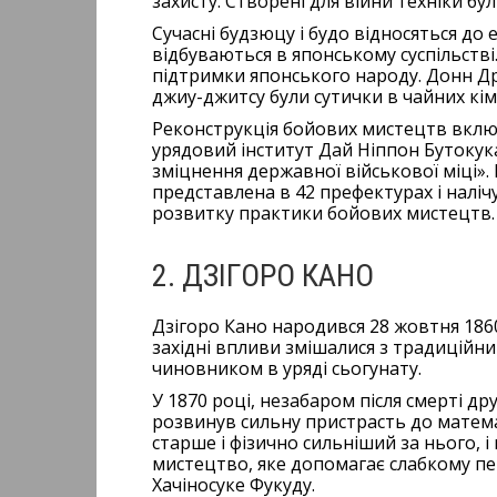
захисту. Створені для війни техніки б
Сучасні будзюцу і будо відносяться до
відбуваються в японському суспільстві
підтримки японського народу. Донн Др
джиу-джитсу були сутички в чайних кім
Реконструкція бойових мистецтв включа
урядовий інститут Дай Ніппон Бутокука
зміцнення державної військової міці». 
представлена в 42 префектурах і налічу
розвитку практики бойових мистецтв.
2. ДЗІГОРО КАНО
Дзігоро Кано народився 28 жовтня 1860 
західні впливи змішалися з традиційн
чиновником в уряді сьогунату.
У 1870 році, незабаром після смерті др
розвинув сильну пристрасть до матема
старше і фізично сильніший за нього, 
мистецтво, яке допомагає слабкому пер
Хачіносуке Фукуду.