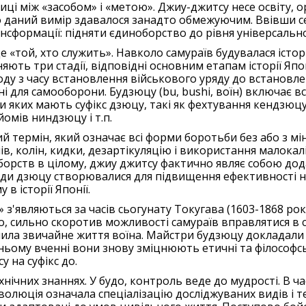
ниці між «засобом» і «метою». Джиу-джитсу несе освіту, о
но даний вимір здавалося занадто обмежуючим. Ввівши 
нсформації: підняти єдиноборство до рівня універсально
це «той, хто служить». Навколо самураїв будувалася істо
ть три стадії, відповідні основним етапам історії Японі
оду з часу встановлення військового уряду до встановле
ні для самооборони. Будзюцу (bu, bushi, воїн) включає вс
и яких мають суфікс дзюцу, такі як фехтування кендзюц
мів ниндзюцу і т.п.
ий термін, який означає всі форми боротьби без або з м
в, колін, кидки, дезартікуляцію і використання малокал
оборств в цілому, джиу джитсу фактично являє собою до
Види дзюцу створювалися для підвищення ефективності на
в історії Японії.
 з'являються за часів сьогунату Токугава (1603-1868 роки)
о, сильно скоротив можливості самураїв вправлятися в с
мінила звичайне життя воїна. Майстри будзюцу докладали
хньому вченні вони знову зміцнюють етичні та філософсь
 на суфікс до.
нічних знаннях. У будо, контроль веде до мудрості. В ч
еволюція означала спеціалізацію досліджуваних видів і